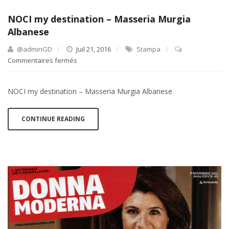
NOCI my destination – Masseria Murgia
Albanese
@adminGD
Juil 21, 2016
Stampa
Commentaires fermés
sur
NOCI
my
NOCI my destination – Masseria Murgia Albanese
destination
–
Masseria
CONTINUE READING
Murgia
Albanese