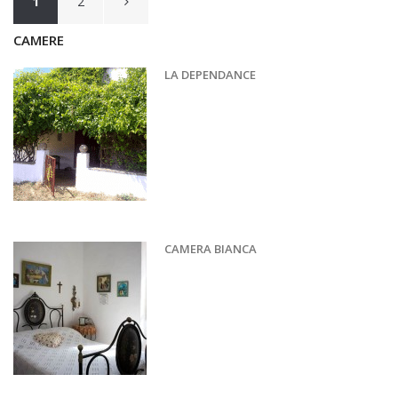
Navigation
1
2
des
CAMERE
articles
LA DEPENDANCE
CAMERA BIANCA