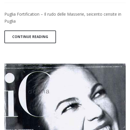
NEL
MESE
Puglia Fortification – Il rudo delle Masserie, seicento censite in
Puglia
Puglia
Fortification
CONTINUE READING