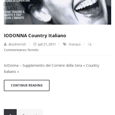
IODONNA Country Italiano
@adminGD
Juil 21, 2011
Stampa
Commentaires fermés
sur
IODONNA
Country
IoDonna – Supplemento del Corriere della Sera « Country
Italiano
Italiano »
CONTINUE READING