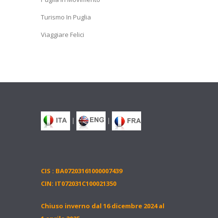
Turismo In Puglia
Viaggiare Felici
|
|
t
CIS : BA07203161000007439
CIN: IT072031C100021350
Chiuso inverno dal 16 dicembre 2024 al