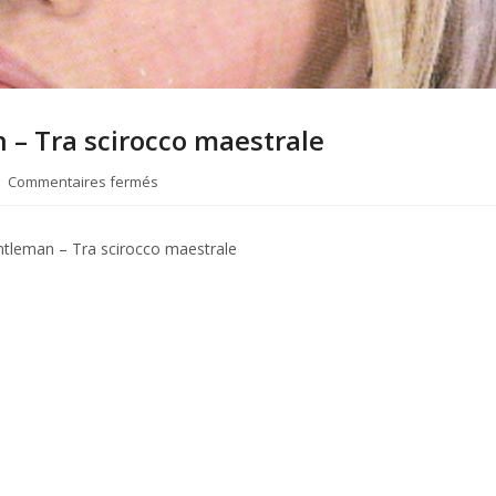
– Tra scirocco maestrale
Commentaires fermés
sur
Stampa
–
ntleman – Tra scirocco maestrale
LADIES
&
Gentleman
–
Tra
scirocco
maestrale